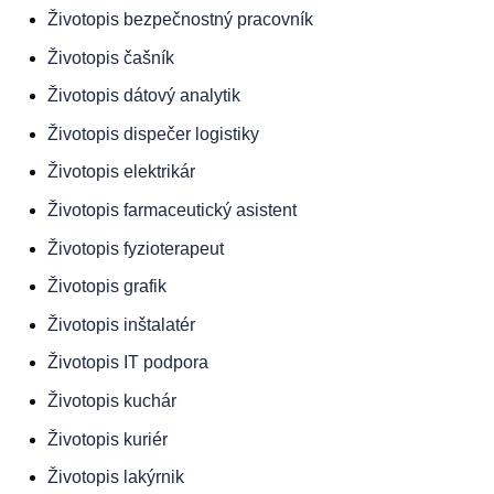
Životopis
bezpečnostný pracovník
Životopis
čašník
Životopis
dátový analytik
Životopis
dispečer logistiky
Životopis
elektrikár
Životopis
farmaceutický asistent
Životopis
fyzioterapeut
Životopis
grafik
Životopis
inštalatér
Životopis
IT podpora
Životopis
kuchár
Životopis
kuriér
Životopis
lakýrnik