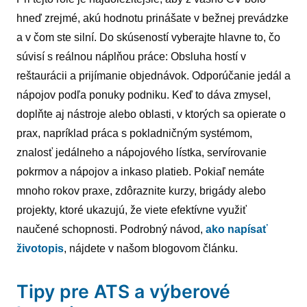
hneď zrejmé, akú hodnotu prinášate v bežnej prevádzke
a v čom ste silní. Do skúseností vyberajte hlavne to, čo
súvisí s reálnou náplňou práce: Obsluha hostí v
reštaurácii a prijímanie objednávok. Odporúčanie jedál a
nápojov podľa ponuky podniku. Keď to dáva zmysel,
doplňte aj nástroje alebo oblasti, v ktorých sa opierate o
prax, napríklad práca s pokladničným systémom,
znalosť jedálneho a nápojového lístka, servírovanie
pokrmov a nápojov a inkaso platieb. Pokiaľ nemáte
mnoho rokov praxe, zdôraznite kurzy, brigády alebo
projekty, ktoré ukazujú, že viete efektívne využiť
naučené schopnosti. Podrobný návod,
ako napísať
životopis
, nájdete v našom blogovom článku.
Tipy pre ATS a výberové