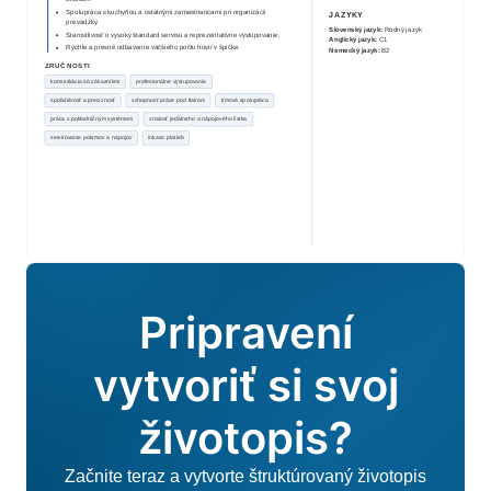
Spolupráca s kuchyňou a ostatnými zamestnancami pri organizácii
JAZYKY
prevádzky.
Slovenský jazyk
:
Rodný jazyk
Starostlivosť o vysoký štandard servisu a reprezentatívne vystupovanie.
Anglický jazyk
:
C1
Rýchle a presné odbavenie väčšieho počtu hostí v špičke.
Nemecký jazyk
:
B2
ZRUČNOSTI
komunikácia so zákazníkmi
profesionálne vystupovanie
spoľahlivosť a precíznosť
schopnosť práce pod tlakom
tímová spolupráca
práca s pokladničným systémom
znalosť jedálneho a nápojového lístka
servírovanie pokrmov a nápojov
inkaso platieb
Pripravení
vytvoriť si svoj
životopis?
Začnite teraz a vytvorte štruktúrovaný životopis