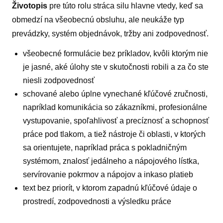
Životopis
pre túto rolu stráca silu hlavne vtedy, keď sa
obmedzí na všeobecnú obsluhu, ale neukáže typ
prevádzky, systém objednávok, tržby ani zodpovednosť.
všeobecné formulácie bez príkladov, kvôli ktorým nie
je jasné, aké úlohy ste v skutočnosti robili a za čo ste
niesli zodpovednosť
schované alebo úplne vynechané kľúčové zručnosti,
napríklad komunikácia so zákazníkmi, profesionálne
vystupovanie, spoľahlivosť a precíznosť a schopnosť
práce pod tlakom, a tiež nástroje či oblasti, v ktorých
sa orientujete, napríklad práca s pokladničným
systémom, znalosť jedálneho a nápojového lístka,
servírovanie pokrmov a nápojov a inkaso platieb
text bez priorít, v ktorom zapadnú kľúčové údaje o
prostredí, zodpovednosti a výsledku práce