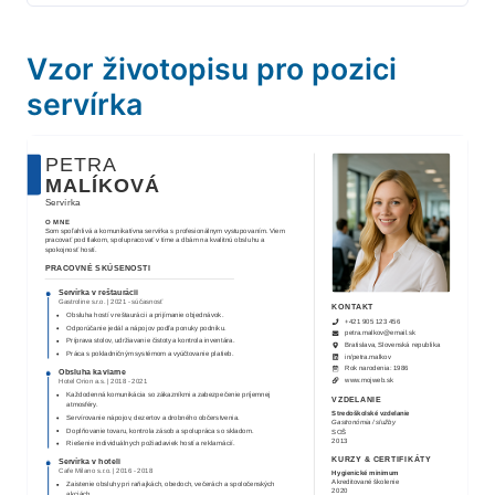
Vzor životopisu pro pozici
servírka
PETRA
MALÍKOVÁ
Servírka
O MNE
Som spoľahlivá a komunikatívna servírka s profesionálnym vystupovaním. Viem
pracovať pod tlakom, spolupracovať v tíme a dbám na kvalitnú obsluhu a
spokojnosť hostí.
PRACOVNÉ SKÚSENOSTI
Servírka v reštaurácii
Gastroline s.r.o.
|
2021
-
súčasnosť
KONTAKT
Obsluha hostí v reštaurácii a prijímanie objednávok.
+421 905 123 456
Odporúčanie jedál a nápojov podľa ponuky podniku.
petra.malkov@email.sk
Príprava stolov, udržiavanie čistoty a kontrola inventára.
Bratislava, Slovenská republika
Práca s pokladničným systémom a vyúčtovanie platieb.
in/
petra.malkov
Rok narodenia:
1986
Obsluha kaviarne
www.mojweb.sk
Hotel Orion a.s.
|
2018
-
2021
Každodenná komunikácia so zákazníkmi a zabezpečenie príjemnej
VZDELANIE
atmosféry.
Stredoškolské vzdelanie
Servírovanie nápojov, dezertov a drobného občerstvenia.
Gastronómia / služby
Doplňovanie tovaru, kontrola zásob a spolupráca so skladom.
SOŠ
2013
Riešenie individuálnych požiadaviek hostí a reklamácií.
KURZY & CERTIFIKÁTY
Servírka v hoteli
Cafe Milano s.r.o.
|
2016
-
2018
Hygienické minimum
Akreditované školenie
Zaistenie obsluhy pri raňajkách, obedoch, večerách a spoločenských
2020
akciách.