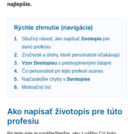
najlepšie.
Rýchle zhrnutie (navigácia)
Stručný návod, ako napísať
životopis
pre
danú profesiu
Zručnosti a úlohy, ktoré personalisti očakávajú
Vzor
životopisu
s predvyplnenými údajmi
Čo personalisti pri tejto profesii ocenia
Najčastejšie chyby v
životopise
Motivačný list
Ako napísať životopis pre túto
profesiu
Pri tejto role je najdôležitejšie, aby z vášho CV bolo