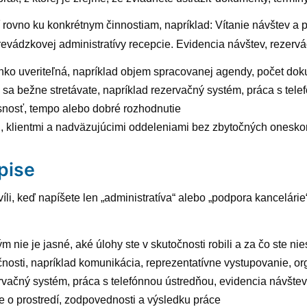
 rovno ku konkrétnym činnostiam, napríklad: Vítanie návštev a p
revádzkovej administratívy recepcie. Evidencia návštev, rezervá
ahko uveriteľná, napríklad objem spracovanej agendy, počet do
i sa bežne stretávate, napríklad rezervačný systém, práca s tel
esnosť, tempo alebo dobré rozhodnutie
, klientmi a nadväzujúcimi oddeleniami bez zbytočných onesko
pise
li, keď napíšete len „administratíva“ alebo „podpora kancelárie
m nie je jasné, aké úlohy ste v skutočnosti robili a za čo ste n
sti, napríklad komunikácia, reprezentatívne vystupovanie, organ
ezervačný systém, práca s telefónnou ústredňou, evidencia návšte
je o prostredí, zodpovednosti a výsledku práce