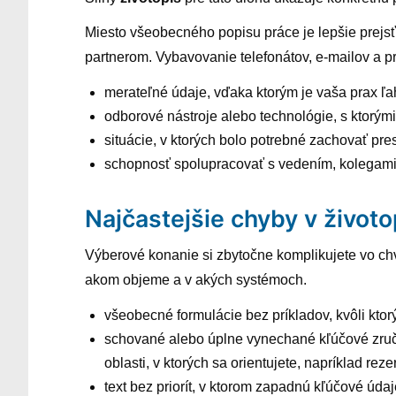
Miesto všeobecného popisu práce je lepšie prejsť
partnerom. Vybavovanie telefonátov, e-mailov a p
merateľné údaje, vďaka ktorým je vaša prax ľ
odborové nástroje alebo technológie, s ktorým
situácie, v ktorých bolo potrebné zachovať pr
schopnosť spolupracovať s vedením, kolegami
Najčastejšie chyby v životo
Výberové konanie si zbytočne komplikujete vo chví
akom objeme a v akých systémoch.
všeobecné formulácie bez príkladov, kvôli ktorý
schované alebo úplne vynechané kľúčové zručno
oblasti, v ktorých sa orientujete, napríklad r
text bez priorít, v ktorom zapadnú kľúčové úda