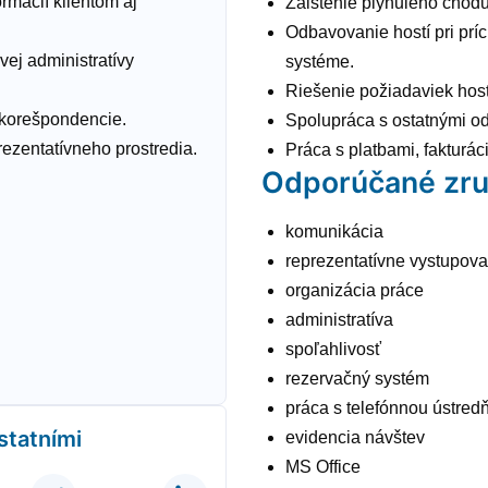
rmácií klientom aj
Zaistenie plynulého chodu
Odbavovanie hostí pri pr
ej administratívy
systéme.
Riešenie požiadaviek host
j korešpondencie.
Spolupráca s ostatnými od
rezentatívneho prostredia.
Práca s platbami, faktur
Odporúčané zru
komunikácia
reprezentatívne vystupov
organizácia práce
administratíva
spoľahlivosť
rezervačný systém
práca s telefónnou ústred
ostatními
evidencia návštev
MS Office