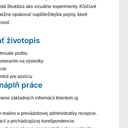
 čistá štruktúra ako vizuálne experimenty. Kľúčové
ebežne opakovať najdôležitejšie pojmy, ktoré
ivosť.
ť životopis
hrnutie profilu
ameraním na výsledky
ácie
antné pre pozíciu
 náplň práce
vanie základných informácií klientom aj
e-mailov a prevádzkovej administratívy recepcie.
ácií a prichádzajúcej korešpondencie.