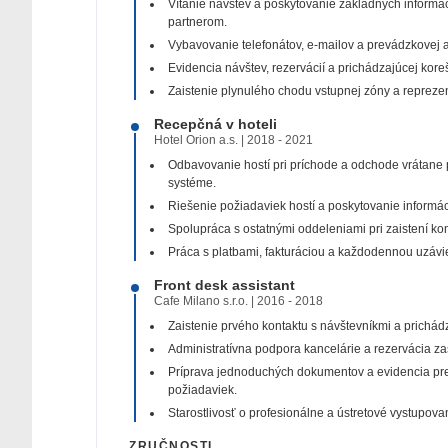
Vítanie návštev a poskytovanie základných informác
partnerom.
Vybavovanie telefonátov, e-mailov a prevádzkovej a
Evidencia návštev, rezervácií a prichádzajúcej kor
Zaistenie plynulého chodu vstupnej zóny a reprezen
Recepčná v hoteli
Hotel Orion a.s.
|
2018
-
2021
Odbavovanie hostí pri príchode a odchode vrátane
systéme.
Riešenie požiadaviek hostí a poskytovanie informác
Spolupráca s ostatnými oddeleniami pri zaistení ko
Práca s platbami, fakturáciou a každodennou uzáv
Front desk assistant
Cafe Milano s.r.o.
|
2016
-
2018
Zaistenie prvého kontaktu s návštevníkmi a prichád
Administratívna podpora kancelárie a rezervácia za
Príprava jednoduchých dokumentov a evidencia p
požiadaviek.
Starostlivosť o profesionálne a ústretové vystupovan
ZRUČNOSTI