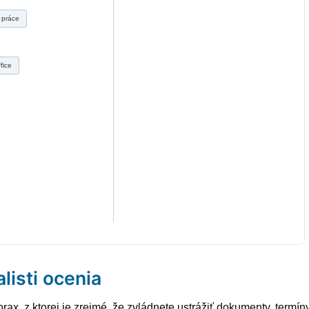
 práce
fice
alisti ocenia
prax, z ktorej je zrejmé, že zvládnete ustrážiť dokumenty, term