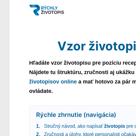
Vzor životop
Hľadáte
vzor
životopisu
pre pozíciu
rece
Nájdete tu štruktúru, zručnosti aj ukážku
životopisov online
a mať hotovo za pár mi
ovládate.
Rýchle zhrnutie (navigácia)
Stručný návod, ako napísať
životopis
pre 
Zručnosti a úlohy, ktoré personalisti očaká