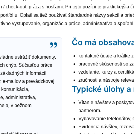
n / check-out, práca s hosťami. Pri tejto pozícii je praktickejšia
 portfóliu. Oplatí sa tiež používať štandardné názvy sekcií a pri
tívne vystupovanie, organizácia práce, administratíva a spoľahl
Čo má obsahova
kontaktné údaje a krátke z
vládne ustrážiť dokumenty,
pracovné skúsenosti so z
ých chýb. Súčasťou práce
vzdelanie, kurzy a certifik
 základných informácií
zručnosti a nástroje relev
v, e-mailov a prevádzkovej
Typické úlohy a
o komunikácia,
e, administratíva,
Vítanie návštev a poskyto
tne aj v bežnom
partnerom.
Vybavovanie telefonátov, 
Evidencia návštev, rezerv