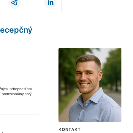
recepčný
ačnými schopnosťami.
ť profesionálny prvý
KONTAKT