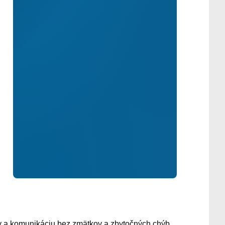
íny a komunikáciu bez zmätkov a zbytočných chýb.