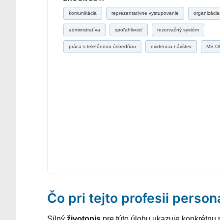
komunikácia
reprezentatívne vystupovanie
organizácia
administratíva
spoľahlivosť
rezervačný systém
práca s telefónnou ústredňou
evidencia návštev
MS Of
Čo pri tejto profesii person
Silný
životopis
pre túto úlohu ukazuje konkrétnu 