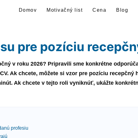
Domov
Motivačný list
Cena
Blog
isu pre pozíciu recepčn
pčný
v roku
2026
? Pripravili sme konkrétne odporúč
 CV. Ak chcete, môžete si
vzor
pre pozíciu
recepčný
h
nút. Ak chcete v tejto roli vyniknúť, ukážte konkrét
danú profesiu
vajú