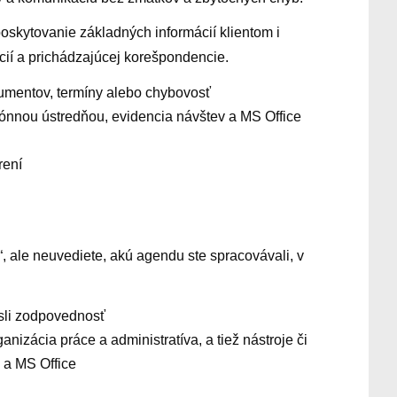
oskytovanie základných informácií klientom i
cií a prichádzajúcej korešpondencie.
kumentov, termíny alebo chybovosť
efónnou ústredňou, evidencia návštev a MS Office
rení
“, ale neuvediete, akú agendu ste spracovávali, v
iesli zodpovednosť
izácia práce a administratíva, a tiež nástroje či
v a MS Office