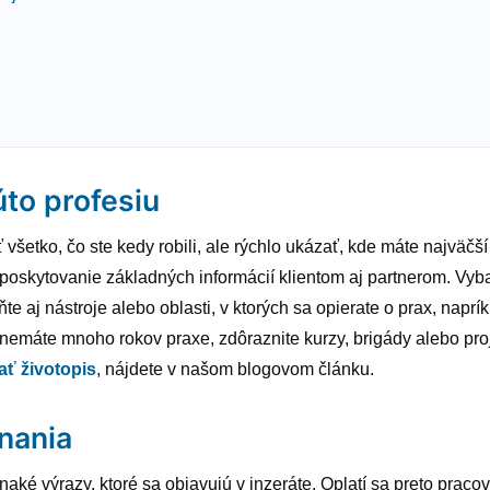
úto profesiu
ať všetko, čo ste kedy robili, ale rýchlo ukázať, kde máte najväčš
a poskytovanie základných informácií klientom aj partnerom. Vyb
te aj nástroje alebo oblasti, v ktorých sa opierate o prax, napr
nemáte mnoho rokov praxe, zdôraznite kurzy, brigády alebo proje
ať životopis
, nájdete v našom blogovom článku.
nania
ovnaké výrazy, ktoré sa objavujú v inzeráte. Oplatí sa preto prac