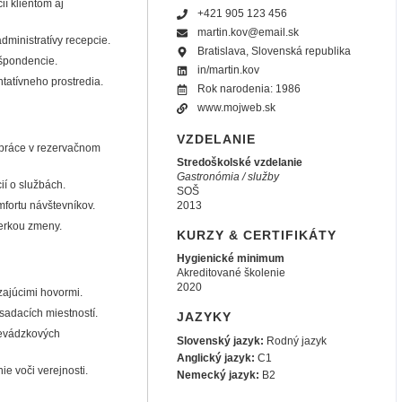
ií klientom aj
+421 905 123 456
martin.kov@email.sk
dministratívy recepcie.
Bratislava, Slovenská republika
ešpondencie.
in/
martin.kov
tatívneho prostredia.
Rok narodenia:
1986
www.mojweb.sk
VZDELANIE
 práce v rezervačnom
Stredoškolské vzdelanie
Gastronómia / služby
ií o službách.
SOŠ
mfortu návštevníkov.
2013
ierkou zmeny.
KURZY & CERTIFIKÁTY
Hygienické minimum
Akreditované školenie
2020
zajúcimi hovormi.
sadacích miestností.
JAZYKY
revádzkových
Slovenský jazyk
:
Rodný jazyk
Anglický jazyk
:
C1
ie voči verejnosti.
Nemecký jazyk
:
B2