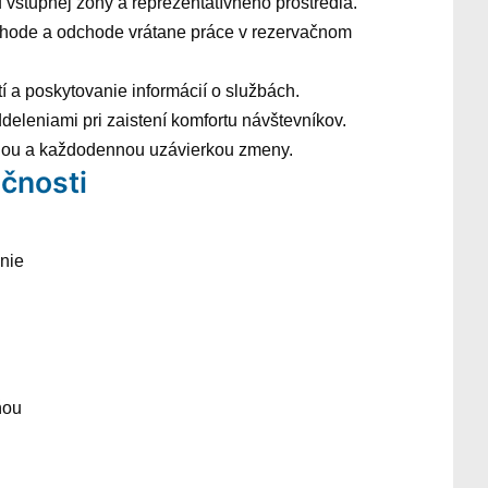
 vstupnej zóny a reprezentatívneho prostredia.
íchode a odchode vrátane práce v rezervačnom
í a poskytovanie informácií o službách.
deleniami pri zaistení komfortu návštevníkov.
áciou a každodennou uzávierkou zmeny.
čnosti
anie
ňou