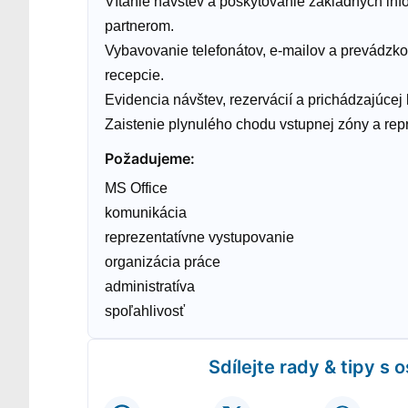
Vítanie návštev a poskytovanie základných info
partnerom.
Vybavovanie telefonátov, e-mailov a prevádzkov
recepcie.
Evidencia návštev, rezervácií a prichádzajúce
Zaistenie plynulého chodu vstupnej zóny a rep
Požadujeme
:
MS Office
komunikácia
reprezentatívne vystupovanie
organizácia práce
administratíva
spoľahlivosť
Sdílejte rady & tipy s 