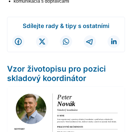
komunikácia s dopravcami
Sdílejte rady & tipy s ostatními
Vzor životopisu pro pozici
skladový koordinátor
Peter
Novák
Skladový koordinátor
O MNE
Som organizovaný a precízny skladový koordinátor s prehľadom o skladových
procesoch. Viem koordinovať tím, sledovať zásoby a zaisťovať plynulý chod skladu.
PRACOVNÉ SKÚSENOSTI
KONTAKT