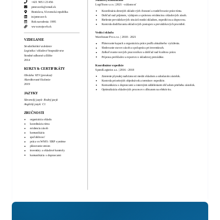
Skladový koordinátor
+421 905 123 456
LogiTrans s.r.o.
|
2021
-
súčasnosť
peter.novk@email.sk
Koordinácia denných skladových činností a rozdeľovanie práce tímu.
Bratislava, Slovenská republika
Dohľad nad príjmom, výdajom a správnou evidenciou skladových zásob.
in/
peter.novk
Riešenie prevádzkových situácií medzi skladom, expedíciou a dopravou.
Rok narodenia:
1995
Kontrola dodržiavania skladových postupov a prevádzkových pravidiel.
www.mojweb.sk
Vedúci skladu
Warehouse Pro s.r.o.
|
2018
-
2021
VZDELANIE
Plánovanie kapacít a organizácia práce podľa aktuálneho vyťaženia.
Stredoškolské vzdelanie
Sledovanie stavov zásob a spolupráca pri inventúrach.
Logistika / skladové hospodárstvo
Zaškoľovanie nových pracovníkov a dohľad nad kvalitou práce.
Stredné odborné učilište
Príprava prehľadov a reportov o skladovej prevádzke.
2014
Koordinátor expedície
KURZY & CERTIFIKÁTY
SpeedLogistics a.s.
|
2016
-
2018
Obsluha VZV (preukaz)
Zaistenie plynulej nadväznosti medzi skladom a odoslaním zásielok.
Akreditované školenie
Kontrola prioritných objednávok a termínov expedície.
2019
Komunikácia s dopravcami a internými oddeleniami ohľadom priebehu zásielok.
Optimalizácia skladových procesov s dôrazom na efektivitu.
JAZYKY
Slovenský jazyk
:
Rodný jazyk
Anglický jazyk
:
C1
ZRUČNOSTI
organizácia skladu
koordinácia tímu
evidencia zásob
komunikácia
spoľahlivosť
práca vo WMS / ERP systéme
plánovanie zmien
inventúry a skladové kontroly
komunikácia s dopravcami