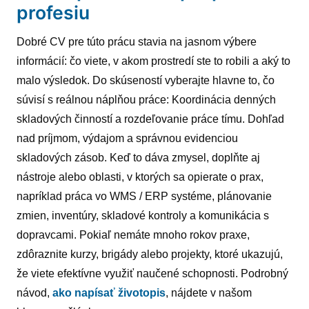
profesiu
Dobré CV pre túto prácu stavia na jasnom výbere
informácií: čo viete, v akom prostredí ste to robili a aký to
malo výsledok. Do skúseností vyberajte hlavne to, čo
súvisí s reálnou náplňou práce: Koordinácia denných
skladových činností a rozdeľovanie práce tímu. Dohľad
nad príjmom, výdajom a správnou evidenciou
skladových zásob. Keď to dáva zmysel, doplňte aj
nástroje alebo oblasti, v ktorých sa opierate o prax,
napríklad práca vo WMS / ERP systéme, plánovanie
zmien, inventúry, skladové kontroly a komunikácia s
dopravcami. Pokiaľ nemáte mnoho rokov praxe,
zdôraznite kurzy, brigády alebo projekty, ktoré ukazujú,
že viete efektívne využiť naučené schopnosti. Podrobný
návod,
ako napísať životopis
, nájdete v našom