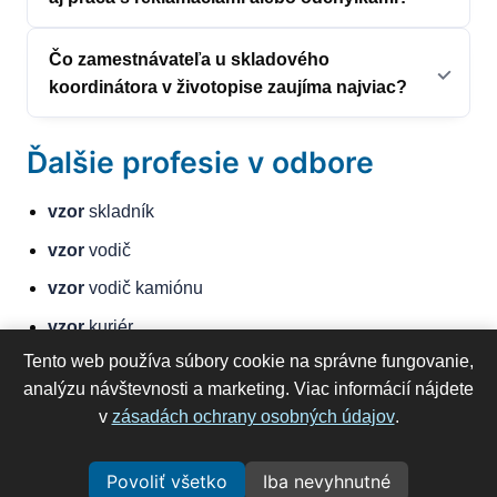
Čo zamestnávateľa u skladového
koordinátora v životopise zaujíma najviac?
Ďalšie profesie v odbore
vzor
skladník
vzor
vodič
vzor
vodič kamiónu
vzor
kuriér
Tento web používa súbory cookie na správne fungovanie,
vzor
dispečer logistiky
analýzu návštevnosti a marketing. Viac informácií nájdete
vzor
obsluha VZV
v
zásadách ochrany osobných údajov
.
©
2026
RýchlyŽivotopis
Všetky práva vyhradené.
Povoliť všetko
Iba nevyhnutné
Obchodné podmienky
|
Ochrana osobných údajov
|
Profese