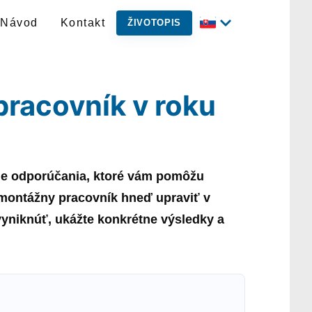
Návod
Kontakt
ŽIVOTOPIS
pracovník v roku
tne odporúčania, ktoré vám pomôžu
montážny pracovník
hneď upraviť v
 vyniknúť, ukážte konkrétne výsledky a