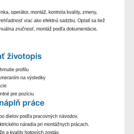
inka, operátor, montáž, kontrola kvality, zmeny,
rehľadnosť viac ako efektnú sadzbu. Oplatí sa tiež
manuálna zručnosť, montáž podľa dokumentácie,
ť životopis
hrnutie profilu
ameraním na výsledky
ácie
antné pre pozíciu
 náplň práce
bo dielov podľa pracovných návodov.
ktrického náradia pri montážnych prácach.
e a kvality hotových zostáv.