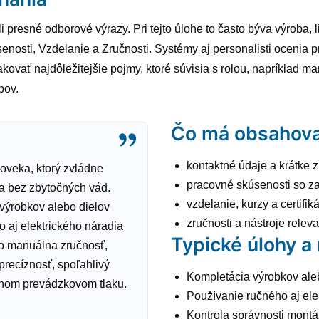
i presné odborové výrazy. Pri tejto úlohe to často býva výroba, l
nosti, Vzdelanie a Zručnosti. Systémy aj personalisti ocenia p
kovať najdôležitejšie pojmy, ktoré súvisia s rolou, napríklad 
pov.
Čo má obsahova
kontaktné údaje a krátke z
oveka, ktorý zvládne
pracovné skúsenosti so z
a bez zbytočných vád.
vzdelanie, kurzy a certifik
výrobkov alebo dielov
zručnosti a nástroje relev
 aj elektrického náradia
Typické úlohy a
o manuálna zručnosť,
recíznosť, spoľahlivý
Kompletácia výrobkov ale
ežnom prevádzkovom tlaku.
Používanie ručného aj ele
Kontrola správnosti montáž