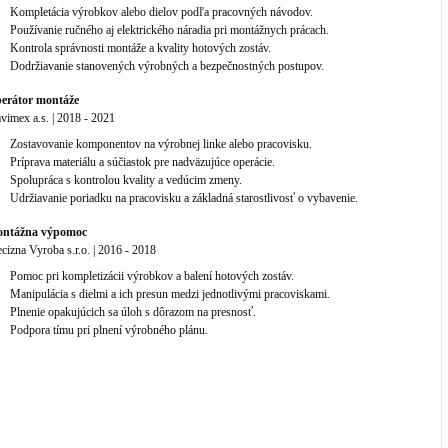
Kompletácia výrobkov alebo dielov podľa pracovných návodov.
Používanie ručného aj elektrického náradia pri montážnych prácach.
Kontrola správnosti montáže a kvality hotových zostáv.
Dodržiavanie stanovených výrobných a bezpečnostných postupov.
erátor montáže
avimex a.s.
|
2018
-
2021
Zostavovanie komponentov na výrobnej linke alebo pracovisku.
Príprava materiálu a súčiastok pre nadväzujúce operácie.
Spolupráca s kontrolou kvality a vedúcim zmeny.
Udržiavanie poriadku na pracovisku a základná starostlivosť o vybavenie.
ntážna výpomoc
ecizna Vyroba s.r.o.
|
2016
-
2018
Pomoc pri kompletizácii výrobkov a balení hotových zostáv.
Manipulácia s dielmi a ich presun medzi jednotlivými pracoviskami.
Plnenie opakujúcich sa úloh s dôrazom na presnosť.
Podpora tímu pri plnení výrobného plánu.