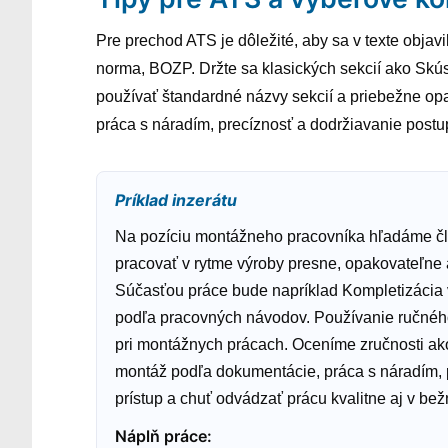
Pre prechod ATS je dôležité, aby sa v texte objavil
norma, BOZP. Držte sa klasických sekcií ako Skúse
používať štandardné názvy sekcií a priebežne opa
práca s náradím, precíznosť a dodržiavanie postu
Príklad inzerátu
Na pozíciu montážneho pracovníka hľadáme čl
pracovať v rytme výroby presne, opakovateľne 
Súčasťou práce bude napríklad Kompletizácia 
podľa pracovných návodov. Používanie ručného
pri montážnych prácach. Oceníme zručnosti ak
montáž podľa dokumentácie, práca s náradím, p
prístup a chuť odvádzať prácu kvalitne aj v b
Náplň práce
: