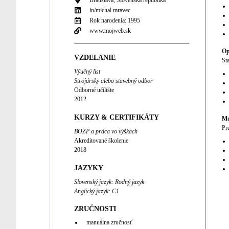
Bratislava, Slovenská republika
in/
michal.mravec
Rok narodenia:
1995
www.mojweb.sk
Op
VZDELANIE
St
Výučný list
Strojársky alebo stavebný odbor
Odborné učilište
2012
KURZY & CERTIFIKÁTY
Mo
Pr
BOZP a práca vo výškach
Akreditované školenie
2018
JAZYKY
Slovenský jazyk
:
Rodný jazyk
Anglický jazyk
:
C1
ZRUČNOSTI
manuálna zručnosť