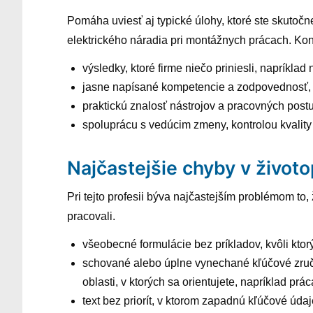
Pomáha uviesť aj typické úlohy, ktoré ste skutoč
elektrického náradia pri montážnych prácach. Kont
výsledky, ktoré firme niečo priniesli, napríkl
jasne napísané kompetencie a zodpovednosť, 
praktickú znalosť nástrojov a pracovných post
spoluprácu s vedúcim zmeny, kontrolou kvalit
Najčastejšie chyby v životo
Pri tejto profesii býva najčastejším problémom to
pracovali.
všeobecné formulácie bez príkladov, kvôli ktorý
schované alebo úplne vynechané kľúčové zručn
oblasti, v ktorých sa orientujete, napríklad pr
text bez priorít, v ktorom zapadnú kľúčové úda