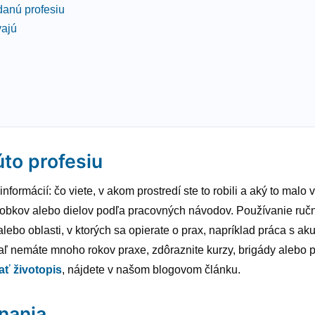
danú profesiu
vajú
úto profesiu
formácií: čo viete, v akom prostredí ste to robili a aký to malo
robkov alebo dielov podľa pracovných návodov. Používanie ručn
lebo oblasti, v ktorých sa opierate o prax, napríklad práca s ak
ľ nemáte mnoho rokov praxe, zdôraznite kurzy, brigády alebo pro
ať životopis
, nájdete v našom blogovom článku.
nania