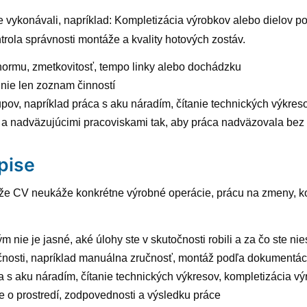
ne vykonávali, napríklad: Kompletizácia výrobkov alebo dielov 
rola správnosti montáže a kvality hotových zostáv.
ad normu, zmetkovitosť, tempo linky alebo dochádzku
nie len zoznam činností
upov, napríklad práca s aku náradím, čítanie technických výkres
y a nadväzujúcimi pracoviskami tak, aby práca nadväzovala bez
pise
, že CV neukáže konkrétne výrobné operácie, prácu na zmeny, kont
m nie je jasné, aké úlohy ste v skutočnosti robili a za čo ste n
osti, napríklad manuálna zručnosť, montáž podľa dokumentácie, 
áca s aku náradím, čítanie technických výkresov, kompletizácia 
je o prostredí, zodpovednosti a výsledku práce