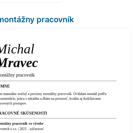
montážny pracovník
Michal
Mravec
ontážny pracovník
 MNE
m manuálne zručný a precízny montážny pracovník. Ovládam montáž podľa
kumentácie, prácu s náradím a dbám na presnosť, kvalitu aj dodržiavanie
acovných postupov.
RACOVNÉ SKÚSENOSTI
ntážny pracovník vo výrobe
votech s.r.o.
|
2021
-
súčasnosť