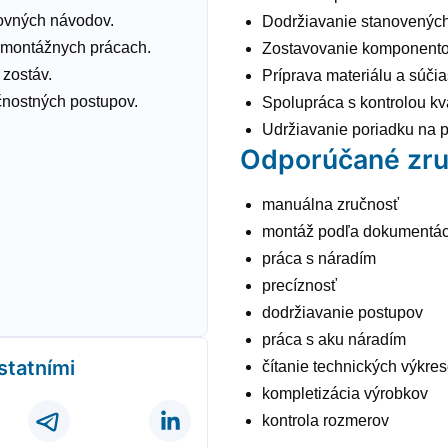
covných návodov.
Dodržiavanie stanovených
i montážnych prácach.
Zostavovanie komponentov
 zostáv.
Príprava materiálu a súči
nostných postupov.
Spolupráca s kontrolou kv
Udržiavanie poriadku na p
Odporúčané zru
manuálna zručnosť
montáž podľa dokumentác
práca s náradím
precíznosť
dodržiavanie postupov
práca s aku náradím
ostatními
čítanie technických výkre
kompletizácia výrobkov
kontrola rozmerov