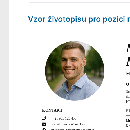
Vzor životopisu pro pozici
M
O
So
do
pr
KONTAKT
P
+421 905 123 456
Mo
michal.mravec@email.sk
Ko