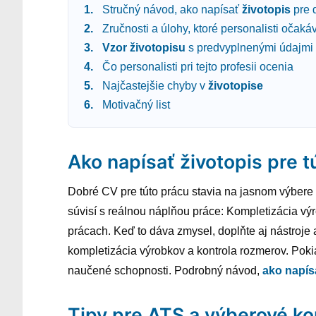
Stručný návod, ako napísať
životopis
pre 
Zručnosti a úlohy, ktoré personalisti očaká
Vzor
životopisu
s predvyplnenými údajmi
Čo personalisti pri tejto profesii ocenia
Najčastejšie chyby v
životopise
Motivačný list
Ako napísať životopis pre t
Dobré CV pre túto prácu stavia na jasnom výbere in
súvisí s reálnou náplňou práce: Kompletizácia vý
prácach. Keď to dáva zmysel, doplňte aj nástroje a
kompletizácia výrobkov a kontrola rozmerov. Pokia
naučené schopnosti. Podrobný návod,
ako napís
Tipy pre ATS a výberové ko