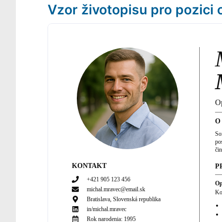
Vzor životopisu pro pozici
O
O
So
po
čin
KONTAKT
P
+421 905 123 456
Op
michal.mravec@email.sk
Ko
Bratislava, Slovenská republika
in/
michal.mravec
Rok narodenia:
1995