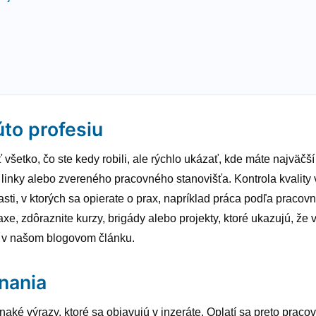
úto profesiu
ať všetko, čo ste kedy robili, ale rýchlo ukázať, kde máte najväčš
 linky alebo zvereného pracovného stanovišťa. Kontrola kvality
sti, v ktorých sa opierate o prax, napríklad práca podľa pracov
, zdôraznite kurzy, brigády alebo projekty, ktoré ukazujú, že 
e v našom blogovom článku.
nania
vnaké výrazy, ktoré sa objavujú v inzeráte. Oplatí sa preto praco