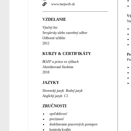
www.mojweb.sk
Vý
VZDELANIE
St
Výučný list
Strojársky alebo stavebný odbor
Odborné učilište
2012
KURZY & CERTIFIKÁTY
Pr
Pr
BOZP a práca vo výškach
Akreditované školenie
2018
JAZYKY
Slovenský jazyk
:
Rodný jazyk
Anglický jazyk
:
C1
ZRUČNOSTI
spoľahlivosť
precíznosť
dodržiavanie pracovných postupov
kontrola kvality