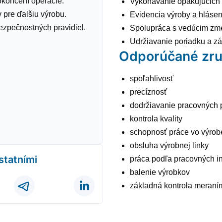
okončení operácie.
Vykonávanie opakujúcich 
 pre ďalšiu výrobu.
Evidencia výroby a hláse
ezpečnostných pravidiel.
Spolupráca s vedúcim zmen
Udržiavanie poriadku a z
Odporúčané zru
spoľahlivosť
precíznosť
dodržiavanie pracovných 
kontrola kvality
schopnosť práce vo výrob
obsluha výrobnej linky
ostatními
práca podľa pracovných in
balenie výrobkov
základná kontrola meraní