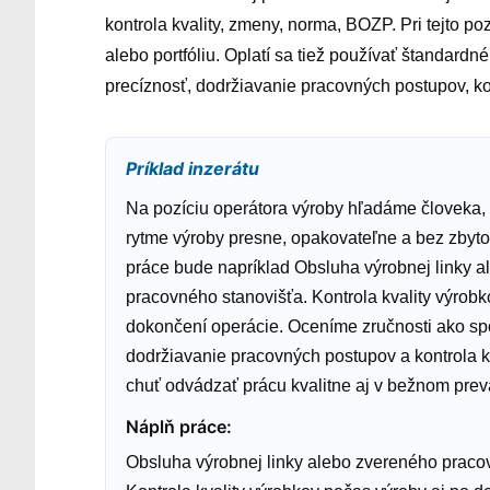
kontrola kvality, zmeny, norma, BOZP. Pri tejto poz
alebo portfóliu. Oplatí sa tiež používať štandardn
precíznosť, dodržiavanie pracovných postupov, ko
Príklad inzerátu
Na pozíciu operátora výroby hľadáme človeka, 
rytme výroby presne, opakovateľne a bez zbyt
práce bude napríklad Obsluha výrobnej linky 
pracovného stanovišťa. Kontrola kvality výrobk
dokončení operácie. Oceníme zručnosti ako spo
dodržiavanie pracovných postupov a kontrola kva
chuť odvádzať prácu kvalitne aj v bežnom pre
Náplň práce
:
Obsluha výrobnej linky alebo zvereného praco