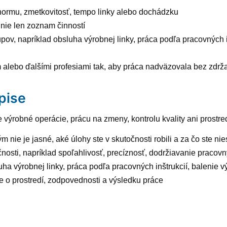
ad normu, zmetkovitosť, tempo linky alebo dochádzku
nie len zoznam činností
pov, napríklad obsluha výrobnej linky, práca podľa pracovných i
 alebo ďalšími profesiami tak, aby práca nadväzovala bez zdrž
pise
výrobné operácie, prácu na zmeny, kontrolu kvality ani prostredi
m nie je jasné, aké úlohy ste v skutočnosti robili a za čo ste n
ti, napríklad spoľahlivosť, precíznosť, dodržiavanie pracovných
bsluha výrobnej linky, práca podľa pracovných inštrukcií, baleni
je o prostredí, zodpovednosti a výsledku práce