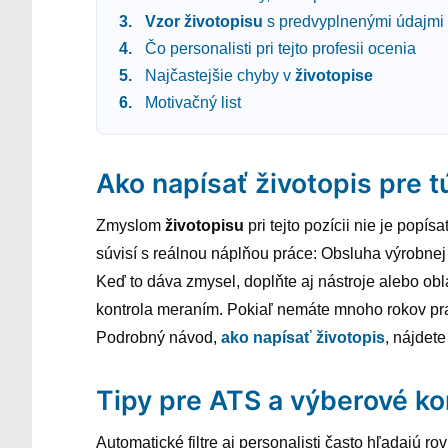
Vzor
životopisu
s predvyplnenými údajmi
Čo personalisti pri tejto profesii ocenia
Najčastejšie chyby v
životopise
Motivačný list
Ako napísať životopis pre t
Zmyslom
životopisu
pri tejto pozícii nie je popís
súvisí s reálnou náplňou práce: Obsluha výrobnej
Keď to dáva zmysel, doplňte aj nástroje alebo obla
kontrola meraním. Pokiaľ nemáte mnoho rokov praxe
Podrobný návod,
ako napísať životopis
, nájdet
Tipy pre ATS a výberové ko
Automatické filtre aj personalisti často hľadajú ro