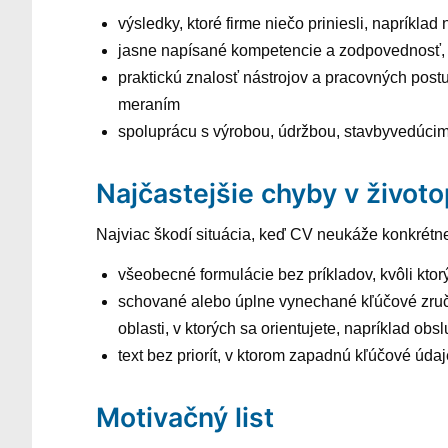
výsledky, ktoré firme niečo priniesli, napríkl
jasne napísané kompetencie a zodpovednosť, 
praktickú znalosť nástrojov a pracovných postu
meraním
spoluprácu s výrobou, údržbou, stavbyvedúcim
Najčastejšie chyby v životo
Najviac škodí situácia, keď CV neukáže konkrétne 
všeobecné formulácie bez príkladov, kvôli ktorý
schované alebo úplne vynechané kľúčové zručnos
oblasti, v ktorých sa orientujete, napríklad o
text bez priorít, v ktorom zapadnú kľúčové úda
Motivačný list