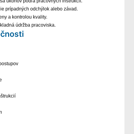
sa úkonov podľa pracovných inštrukcií.
nie prípadných odchýlok alebo závad.
y a kontrolou kvality.
ákladná údržba pracoviska.
čnosti
postupov
e
štrukcií
m