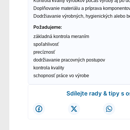
Kontrola kvality výrobkov počas výroby aj po d
Doplňovanie materiálu a príprava komponentov
Dodržiavanie výrobných, hygienických alebo b
Požadujeme
:
základná kontrola meraním
spoľahlivosť
precíznosť
dodržiavanie pracovných postupov
kontrola kvality
schopnosť práce vo výrobe
Sdílejte rady & tipy s 