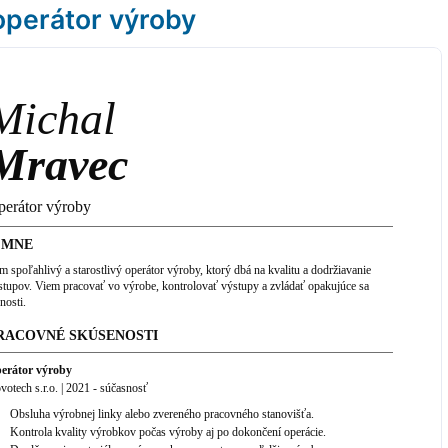
operátor výroby
Michal
Mravec
perátor výroby
 MNE
m spoľahlivý a starostlivý operátor výroby, ktorý dbá na kvalitu a dodržiavanie
stupov. Viem pracovať vo výrobe, kontrolovať výstupy a zvládať opakujúce sa
nosti.
RACOVNÉ SKÚSENOSTI
erátor výroby
votech s.r.o.
|
2021
-
súčasnosť
Obsluha výrobnej linky alebo zvereného pracovného stanovišťa.
Kontrola kvality výrobkov počas výroby aj po dokončení operácie.