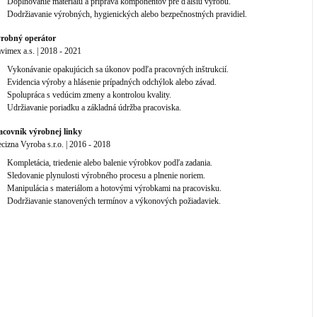
Doplňovanie materiálu a príprava komponentov pre ďalšiu výrobu.
Dodržiavanie výrobných, hygienických alebo bezpečnostných pravidiel.
robný operátor
avimex a.s.
|
2018
-
2021
Vykonávanie opakujúcich sa úkonov podľa pracovných inštrukcií.
Evidencia výroby a hlásenie prípadných odchýlok alebo závad.
Spolupráca s vedúcim zmeny a kontrolou kvality.
Udržiavanie poriadku a základná údržba pracoviska.
acovník výrobnej linky
ecizna Vyroba s.r.o.
|
2016
-
2018
Kompletácia, triedenie alebo balenie výrobkov podľa zadania.
Sledovanie plynulosti výrobného procesu a plnenie noriem.
Manipulácia s materiálom a hotovými výrobkami na pracovisku.
Dodržiavanie stanovených termínov a výkonových požiadaviek.