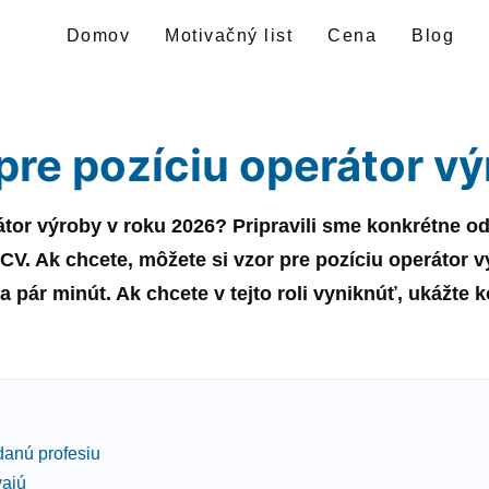
Domov
Motivačný list
Cena
Blog
pre pozíciu operátor v
átor výroby
v roku
2026
? Pripravili sme konkrétne 
 CV. Ak chcete, môžete si
vzor
pre pozíciu
operátor v
 pár minút. Ak chcete v tejto roli vyniknúť, ukážte
danú profesiu
vajú