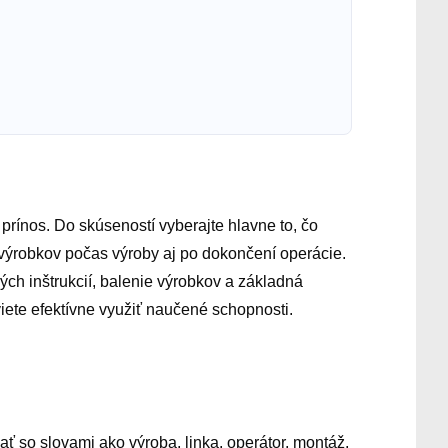
í prínos. Do skúseností vyberajte hlavne to, čo
 výrobkov počas výroby aj po dokončení operácie.
ných inštrukcií, balenie výrobkov a základná
viete efektívne využiť naučené schopnosti.
vať so slovami ako výroba, linka, operátor, montáž,