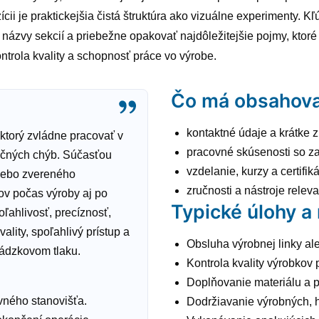
ícii je praktickejšia čistá štruktúra ako vizuálne experimenty. K
é názvy sekcií a priebežne opakovať najdôležitejšie pojmy, ktoré 
ntrola kvality a schopnosť práce vo výrobe.
Čo má obsahova
kontaktné údaje a krátke z
ktorý zvládne pracovať v
pracovné skúsenosti so z
očných chýb. Súčasťou
vzdelanie, kurzy a certifik
alebo zvereného
zručnosti a nástroje relev
ov počas výroby aj po
Typické úlohy a
ľahlivosť, precíznosť,
lity, spoľahlivý prístup a
Obsluha výrobnej linky a
vádzkovom tlaku.
Kontrola kvality výrobkov
Doplňovanie materiálu a p
vného stanovišťa.
Dodržiavanie výrobných, 