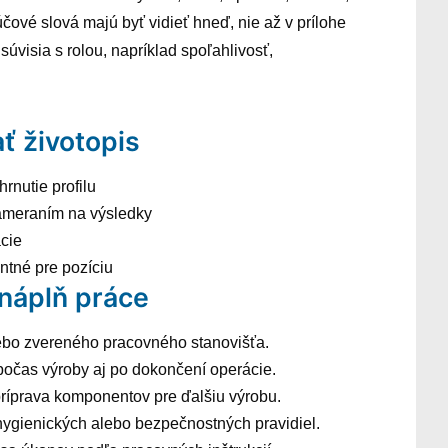
ľúčové slová majú byť vidieť hneď, nie až v prílohe
súvisia s rolou, napríklad spoľahlivosť,
ť životopis
hrnutie profilu
ameraním na výsledky
ácie
antné pre pozíciu
 náplň práce
lebo zvereného pracovného stanovišťa.
 počas výroby aj po dokončení operácie.
ríprava komponentov pre ďalšiu výrobu.
hygienických alebo bezpečnostných pravidiel.