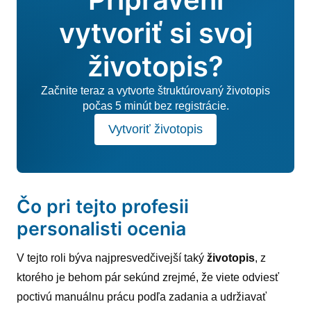
vytvoriť si svoj
životopis?
Začnite teraz a vytvorte štruktúrovaný životopis
počas 5 minút bez registrácie.
Vytvoriť životopis
Čo pri tejto profesii
personalisti ocenia
V tejto roli býva najpresvedčivejší taký
životopis
, z
ktorého je behom pár sekúnd zrejmé, že viete odviesť
poctivú manuálnu prácu podľa zadania a udržiavať