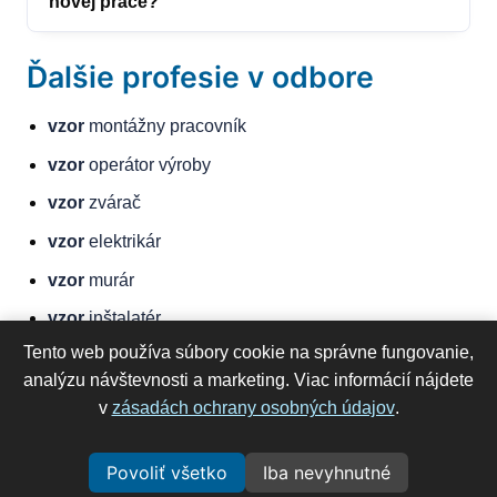
novej práce?
Ďalšie profesie v odbore
vzor
montážny pracovník
vzor
operátor výroby
vzor
zvárač
vzor
elektrikár
vzor
murár
vzor
inštalatér
Tento web používa súbory cookie na správne fungovanie,
vzor
mechanik
analýzu návštevnosti a marketing. Viac informácií nájdete
vzor
lakýrnik
v
zásadách ochrany osobných údajov
.
©
2026
RýchlyŽivotopis
Všetky práva vyhradené.
Povoliť všetko
Iba nevyhnutné
Obchodné podmienky
|
Ochrana osobných údajov
|
Profese