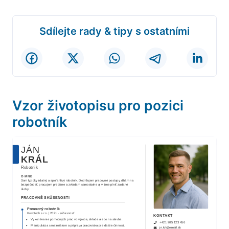
Sdílejte rady & tipy s ostatními
Vzor životopisu pro pozici
robotník
JÁN
KRÁL
Robotník
O MNE
Som fyzicky zdatný a spoľahlivý robotník. Dodržujem pracovné postupy, dbám na
bezpečnosť, pracujem precízne a zvládam samostatne aj v tíme plniť zadané
úlohy.
PRACOVNÉ SKÚSENOSTI
Pomocný robotník
Kovotech s.r.o.
|
2021
-
súčasnosť
KONTAKT
Vykonávanie pomocných prác vo výrobe, sklade alebo na stavbe.
+421 905 123 456
Manipulácia s materiálom a príprava pracoviska pre ďalšie činnosti.
jn.krl@email.sk