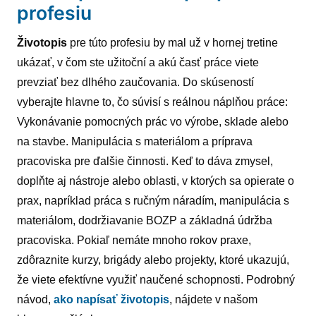
profesiu
Životopis
pre túto profesiu by mal už v hornej tretine
ukázať, v čom ste užitoční a akú časť práce viete
prevziať bez dlhého zaučovania. Do skúseností
vyberajte hlavne to, čo súvisí s reálnou náplňou práce:
Vykonávanie pomocných prác vo výrobe, sklade alebo
na stavbe. Manipulácia s materiálom a príprava
pracoviska pre ďalšie činnosti. Keď to dáva zmysel,
doplňte aj nástroje alebo oblasti, v ktorých sa opierate o
prax, napríklad práca s ručným náradím, manipulácia s
materiálom, dodržiavanie BOZP a základná údržba
pracoviska. Pokiaľ nemáte mnoho rokov praxe,
zdôraznite kurzy, brigády alebo projekty, ktoré ukazujú,
že viete efektívne využiť naučené schopnosti. Podrobný
návod,
ako napísať životopis
, nájdete v našom