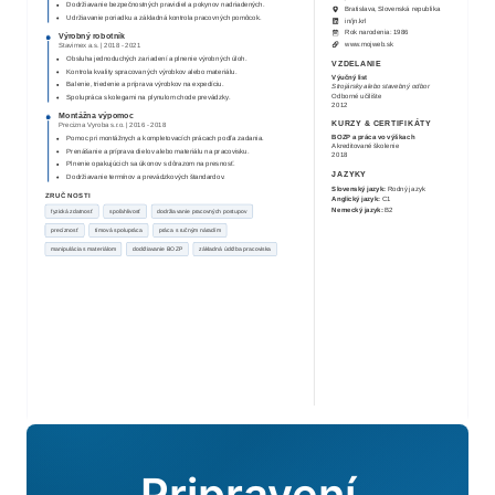
Dodržiavanie bezpečnostných pravidiel a pokynov nadriadených.
Bratislava, Slovenská republika
Udržiavanie poriadku a základná kontrola pracovných pomôcok.
in/
jn.krl
Rok narodenia:
1986
Výrobný robotník
www.mojweb.sk
Stavimex a.s.
|
2018
-
2021
Obsluha jednoduchých zariadení a plnenie výrobných úloh.
VZDELANIE
Kontrola kvality spracovaných výrobkov alebo materiálu.
Výučný list
Balenie, triedenie a príprava výrobkov na expedíciu.
Strojársky alebo stavebný odbor
Odborné učilište
Spolupráca s kolegami na plynulom chode prevádzky.
2012
Montážna výpomoc
KURZY & CERTIFIKÁTY
Precizna Vyroba s.r.o.
|
2016
-
2018
BOZP a práca vo výškach
Pomoc pri montážnych a kompletovacích prácach podľa zadania.
Akreditované školenie
Prenášanie a príprava dielov alebo materiálu na pracovisku.
2018
Plnenie opakujúcich sa úkonov s dôrazom na presnosť.
JAZYKY
Dodržiavanie termínov a prevádzkových štandardov.
Slovenský jazyk
:
Rodný jazyk
ZRUČNOSTI
Anglický jazyk
:
C1
Nemecký jazyk
:
B2
fyzická zdatnosť
spoľahlivosť
dodržiavanie pracovných postupov
precíznosť
tímová spolupráca
práca s ručným náradím
manipulácia s materiálom
dodržiavanie BOZP
základná údržba pracoviska
Pripravení