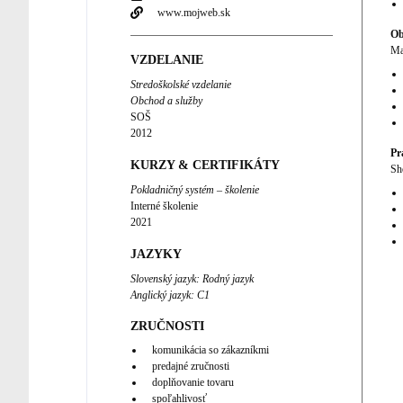
www.mojweb.sk
Ob
Ma
VZDELANIE
Stredoškolské vzdelanie
Obchod a služby
SOŠ
2012
Pr
KURZY & CERTIFIKÁTY
Sh
Pokladničný systém – školenie
Interné školenie
2021
JAZYKY
Slovenský jazyk
:
Rodný jazyk
Anglický jazyk
:
C1
ZRUČNOSTI
komunikácia so zákazníkmi
predajné zručnosti
doplňovanie tovaru
spoľahlivosť