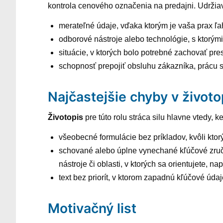
kontrola cenového označenia na predajni. Udržiav
merateľné údaje, vďaka ktorým je vaša prax ľa
odborové nástroje alebo technológie, s ktorými
situácie, v ktorých bolo potrebné zachovať pr
schopnosť prepojiť obsluhu zákazníka, prácu 
Najčastejšie chyby v životo
Životopis
pre túto rolu stráca silu hlavne vtedy, 
všeobecné formulácie bez príkladov, kvôli ktorý
schované alebo úplne vynechané kľúčové zručno
nástroje či oblasti, v ktorých sa orientujete, 
text bez priorít, v ktorom zapadnú kľúčové úda
Motivačný list