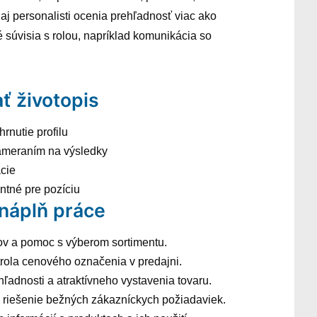
aj personalisti ocenia prehľadnosť viac ako
é súvisia s rolou, napríklad komunikácia so
ť životopis
hrnutie profilu
ameraním na výsledky
ácie
antné pre pozíciu
 náplň práce
ov a pomoc s výberom sortimentu.
rola cenového označenia v predajni.
ľadnosti a atraktívneho vystavenia tovaru.
 riešenie bežných zákazníckych požiadaviek.