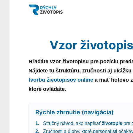
Vzor životopi
Hľadáte
vzor
životopisu
pre pozíciu
pred
Nájdete tu štruktúru, zručnosti aj ukážku
tvorbu životopisov online
a mať hotovo za
ktoré ovládate.
Rýchle zhrnutie (navigácia)
Stručný návod, ako napísať
životopis
pre 
Zručnosti a úlohy, ktoré personalisti očaká