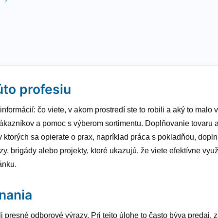
úto profesiu
formácií: čo viete, v akom prostredí ste to robili a aký to malo
 zákazníkov a pomoc s výberom sortimentu. Doplňovanie tovaru 
 v ktorých sa opierate o prax, napríklad práca s pokladňou, dopl
y, brigády alebo projekty, ktoré ukazujú, že viete efektívne v
ánku.
nania
li presné odborové výrazy. Pri tejto úlohe to často býva predaj,