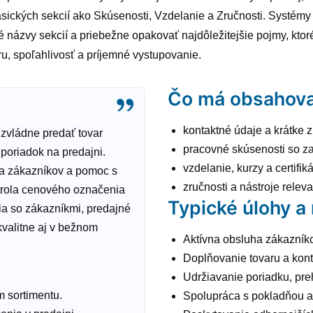
sických sekcií ako Skúsenosti, Vzdelanie a Zručnosti. Systémy 
é názvy sekcií a priebežne opakovať najdôležitejšie pojmy, ktor
ru, spoľahlivosť a príjemné vystupovanie.
Čo má obsahova
kontaktné údaje a krátke z
zvládne predať tovar
pracovné skúsenosti so z
 poriadok na predajni.
vzdelanie, kurzy a certifik
ha zákazníkov a pomoc s
zručnosti a nástroje relev
trola cenového označenia
Typické úlohy a
ia so zákazníkmi, predajné
kvalitne aj v bežnom
Aktívna obsluha zákazník
Doplňovanie tovaru a kont
Udržiavanie poriadku, preh
 sortimentu.
Spolupráca s pokladňou a