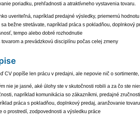
anie poriadku, prehľadnosti a atraktívneho vystavenia tovaru.
hko uveriteľná, napríklad predajné výsledky, priemernú hodnot
 sa bežne stretávate, napríklad práca s pokladňou, doplnkový p
esnosť, tempo alebo dobré rozhodnutie
s tovarom a prevádzkovú disciplínu počas celej zmeny
pise
keď CV popíše len prácu v predajni, ale nepovie nič o sortimente
m nie je jasné, aké úlohy ste v skutočnosti robili a za čo ste n
sti, napríklad komunikácia so zákazníkmi, predajné zručnosti, 
napríklad práca s pokladňou, doplnkový predaj, aranžovanie tovaru
je o prostredí, zodpovednosti a výsledku práce