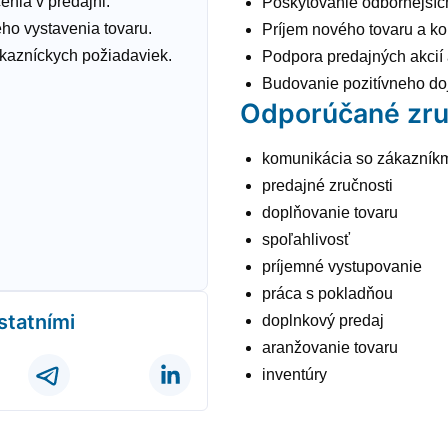
nia v predajni.
Poskytovanie odbornejších 
eho vystavenia tovaru.
Príjem nového tovaru a ko
kazníckych požiadaviek.
Podpora predajných akcií
Budovanie pozitívneho do
Odporúčané zru
komunikácia so zákazník
predajné zručnosti
doplňovanie tovaru
spoľahlivosť
príjemné vystupovanie
práca s pokladňou
ostatními
doplnkový predaj
aranžovanie tovaru
inventúry