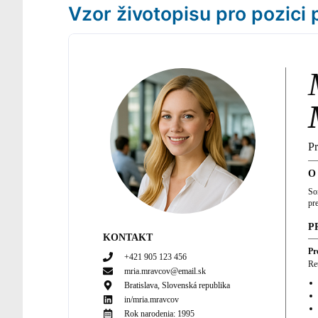
Vzor životopisu pro pozici
P
O
So
pr
P
KONTAKT
Pr
+421 905 123 456
Ret
mria.mravcov@email.sk
Bratislava, Slovenská republika
in/
mria.mravcov
Rok narodenia:
1995