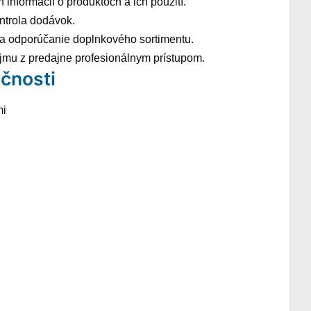
informácií o produktoch a ich použití.
ntrola dodávok.
 a odporúčanie doplnkového sortimentu.
jmu z predajne profesionálnym prístupom.
čnosti
mi