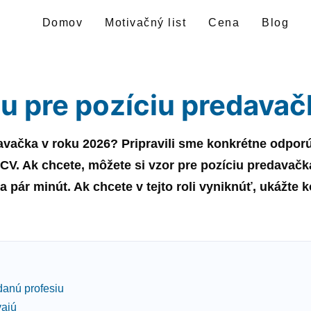
Domov
Motivačný list
Cena
Blog
su pre pozíciu predavač
avačka
v roku
2026
? Pripravili sme konkrétne odpor
 CV. Ak chcete, môžete si
vzor
pre pozíciu
predavačk
 pár minút. Ak chcete v tejto roli vyniknúť, ukážte
danú profesiu
vajú