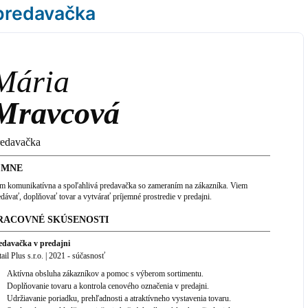
predavačka
Mária
Mravcová
redavačka
 MNE
m komunikatívna a spoľahlivá predavačka so zameraním na zákazníka. Viem
edávať, doplňovať tovar a vytvárať príjemné prostredie v predajni.
RACOVNÉ SKÚSENOSTI
edavačka v predajni
ail Plus s.r.o.
|
2021
-
súčasnosť
Aktívna obsluha zákazníkov a pomoc s výberom sortimentu.
Doplňovanie tovaru a kontrola cenového označenia v predajni.
Udržiavanie poriadku, prehľadnosti a atraktívneho vystavenia tovaru.