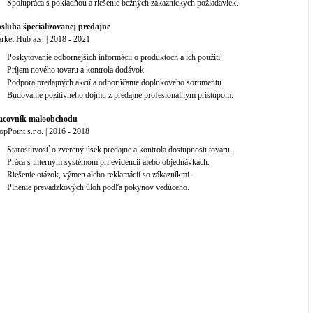
Spolupráca s pokladňou a riešenie bežných zákazníckych požiadaviek.
sluha špecializovanej predajne
rket Hub a.s.
|
2018
-
2021
Poskytovanie odbornejších informácií o produktoch a ich použití.
Príjem nového tovaru a kontrola dodávok.
Podpora predajných akcií a odporúčanie doplnkového sortimentu.
Budovanie pozitívneho dojmu z predajne profesionálnym prístupom.
acovník maloobchodu
opPoint s.r.o.
|
2016
-
2018
Starostlivosť o zverený úsek predajne a kontrola dostupnosti tovaru.
Práca s interným systémom pri evidencii alebo objednávkach.
Riešenie otázok, výmen alebo reklamácií so zákazníkmi.
Plnenie prevádzkových úloh podľa pokynov vedúceho.