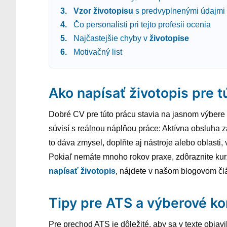
Vzor
životopisu
s predvyplnenými údajmi
Čo personalisti pri tejto profesii ocenia
Najčastejšie chyby v
životopise
Motivačný list
Ako napísať životopis pre t
Dobré CV pre túto prácu stavia na jasnom výbere in
súvisí s reálnou náplňou práce: Aktívna obsluha
to dáva zmysel, doplňte aj nástroje alebo oblasti,
Pokiaľ nemáte mnoho rokov praxe, zdôraznite kurz
napísať životopis
, nájdete v našom blogovom čl
Tipy pre ATS a výberové ko
Pre prechod ATS je dôležité, aby sa v texte objavi