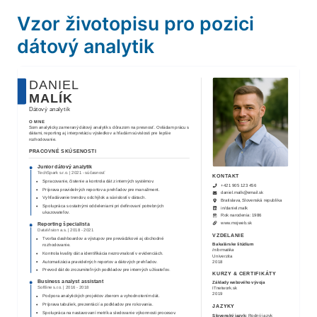
Vzor životopisu pro pozici
dátový analytik
DANIEL
MALÍK
Dátový analytik
O MNE
Som analyticky zameraný dátový analytik s dôrazom na presnosť. Ovládam prácu s
dátami, reporting aj interpretáciu výsledkov a hľadám súvislosti pre lepšie
rozhodovanie.
PRACOVNÉ SKÚSENOSTI
Junior dátový analytik
TechSpark s.r.o.
|
2021
-
súčasnosť
KONTAKT
Spracovanie, čistenie a kontrola dát z interných systémov.
+421 905 123 456
Príprava pravidelných reportov a prehľadov pre manažment.
daniel.malk@email.sk
Vyhľadávanie trendov, odchýlok a súvislostí v dátach.
Bratislava, Slovenská republika
Spolupráca s ostatnými oddeleniami pri definovaní potrebných
in/
daniel.malk
ukazovateľov.
Rok narodenia:
1986
www.mojweb.sk
Reporting špecialista
DataVision a.s.
|
2018
-
2021
VZDELANIE
Tvorba dashboardov a výstupov pre prevádzkové aj obchodné
Bakalárske štúdium
rozhodovanie.
Informatika
Kontrola kvality dát a identifikácia nezrovnalostí v evidenciách.
Univerzita
Automatizácia pravidelných reportov a dátových prehľadov.
2018
Prevod dát do zrozumiteľných podkladov pre interných užívateľov.
KURZY & CERTIFIKÁTY
Business analyst assistant
Základy webového vývoja
Softline s.r.o.
|
2016
-
2018
ITnetwork.sk
2019
Podpora analytických projektov zberom a vyhodnotením dát.
Príprava tabuliek, prezentácií a podkladov pre rokovania.
JAZYKY
Spolupráca na nastavovaní metrík a sledovanie výkonnosti procesov.
Slovenský jazyk
:
Rodný jazyk