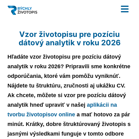
Vzor životopisu pre pozíciu
dátový analytik v roku 2026
Hľadáte
vzor
životopisu
pre pozíciu
dátový
analytik
v roku
2026
? Pripravili sme konkrétne
odporúčania, ktoré vám pomôžu vyniknúť.
Nájdete tu štruktúru, zručnosti aj ukážku CV.
Ak chcete, môžete si
vzor
pre pozíciu
dátový
analytik
hneď upraviť v našej
aplikácii na
tvorbu životopisov online
a mať hotovo za pár
minút. Krátky, dobre štruktúrovaný
životopis
s
jasnými výsledkami funguje v tomto odbore