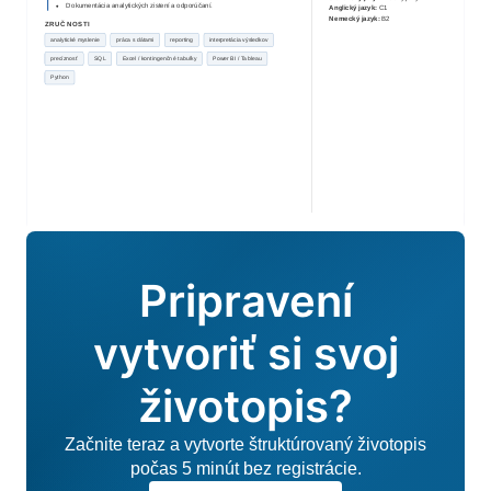
Dokumentácia analytických zistení a odporúčaní.
Anglický jazyk
:
C1
Nemecký jazyk
:
B2
ZRUČNOSTI
analytické myslenie
práca s dátami
reporting
interpretácia výsledkov
precíznosť
SQL
Excel / kontingenčné tabuľky
Power BI / Tableau
Python
Pripravení
vytvoriť si svoj
životopis?
Začnite teraz a vytvorte štruktúrovaný životopis
počas 5 minút bez registrácie.