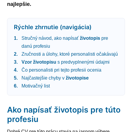
najlepšie.
Rýchle zhrnutie (navigácia)
Stručný návod, ako napísať
životopis
pre
danú profesiu
Zručnosti a úlohy, ktoré personalisti očakávajú
Vzor
životopisu
s predvyplnenými údajmi
Čo personalisti pri tejto profesii ocenia
Najčastejšie chyby v
životopise
Motivačný list
Ako napísať životopis pre túto
profesiu
Dobré CV pre túto prácu stavia na jasnom výbere