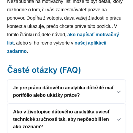
Nezabudnite na motivačný list, môže to byť detail, ktorý
rozhodne o tom, či vás zamestnávateľ pozve na
pohovor. Dopĺňa životopis, dáva vašej žiadosti o prácu
kontext a ukazuje, prečo chcete práve túto pozíciu. V
tomto článku nájdete návod,
ako napísať motivačný
list
, alebo si ho rovno vytvorte v
našej aplikácii
zadarmo
.
Časté otázky (FAQ)
Je pre prácu dátového analytika dôležité mať
portfólio alebo ukážky práce?
Ako v životopise dátového analytika uviesť
technické zručnosti tak, aby nepôsobili len
ako zoznam?